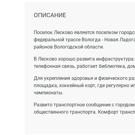
Поквартирное отопление дает ряд преимуще
горячей воде и отполению более чем в два
ОПИСАНИЕ
помещении; удобство оплаты за использова
Благоустройство придомового участка
Поселок Лесково является поселком городск
федеральной трассе Вологда - Новая Ладог
Элементами благоустройства территории яв
районов Вологодской области.
гравийным покрытием, площадка для отдыха
бетонным покрытием. Свободная от застрой
В Лесково хорошо развита инфраструктура: 
кустарников и засевом газонов. Предусмот
телефонная связь, работает библиотека, до
Для укрепления здоровья и физического ра
площадка, хоккейный корт, где регулярно и
чемпионаты.
Развито транспортное сообщение с городом
общественного транспорта. Комфорт трансп