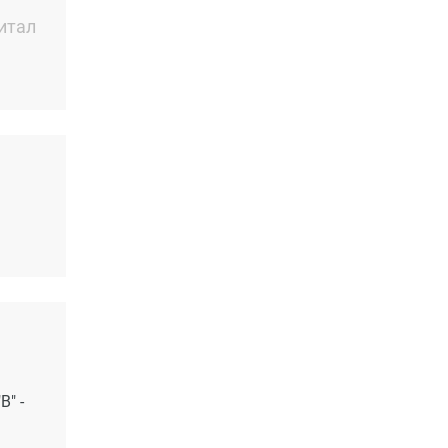
итал
В" -