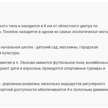
ств, таких как снижение стоимости коммунальных услуг п
 раза; возможность самостоятельно регулировать климат в
нные теплоресурсы по показаниям газового счетчика.
ого типа и находится в 8 км от областного центра по
а. Поселок находится в одном из самых экологически чист
ляются детская и физкультурная площадки с песчано-
 взрослого населения и хозяйственная площадка с асфал
ки территория озеленяется путем посадки декоративных
начальная школа - детский сад, магазины, городская
рены автостоянки для жителей дома.
м культуры.
звития в п. Лесково имеются футбольное поле, волейбольн
грают дети и взрослые, проводятся спортивные турниры и
 - дорожные развязки, несколько маршрутов регулярного
ортной доступности обеспечивается 4-х полосным движен