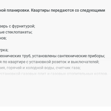
бной планировки. Квартиры передаются со следующими
верь с фурнитурой;
ые стеклопакеты;
нов;
урка;
ехнических труб, установлены сантехнические приборы;
 по квартире с установкой розеток и выключателей;
я, горячей и холодной воды, счетчик газа;
установкой газовых плит и газовых отопительных котлов.
ление, то есть автономное индивидуальное обеспечение
ме теплом и горячей водой. Применяются бытовые газовы
тся в каждой квартире (в кухне), обеспечивающие
набжение.