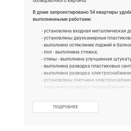
облицовочного кирпича.
В доме запроектировано 54 квартиры удо
выполненными работами:
- установлена входная металлическая д
- установлены двухкамерные пластиков
- выполнено остекление лоджий и балко
- пол - выполнена стяжка;
- стены - выполнена улучшенная штукат
- выполнена разводка пластиковых сант
- выполнена разводка электроснабжения
- установлены счетчики электроснабжени
- выполнена разводка газоснабжения с 
Проектом предусмотрено поквартирное отоп
отдельной квартиры в многоквартирном до
ПОДРОБНЕЕ
отопительные котлы, которые устанавливаю
бесперебойное и отопление и горячее водос