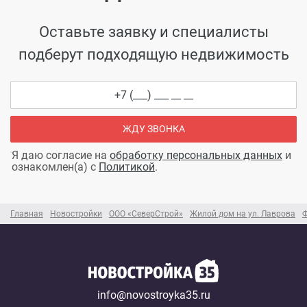
Оставьте заявку и специалисты
подберут подходящую недвижимость
ЖДУ ЗВОНКА
Я даю согласие на
обработку персональных данных
и
ознакомлен(а) с
Политикой
.
Главная
Новостройки
ООО «СеверСтрой»
Жилой дом на ул. Лаврова
Ф
info@novostroyka35.ru