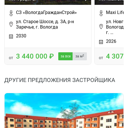
СЗ «ВологдаГражданСтрой»
Maxi Life
ул. Старое Шоссе, д. 3А, р-н
ул. Новгор
Заречье, г. Вологда
Вологодск
г. …
2030
2026
3 440 000
4 307
2
за все
за м
от
от
ДРУГИЕ ПРЕДЛОЖЕНИЯ ЗАСТРОЙЩИКА