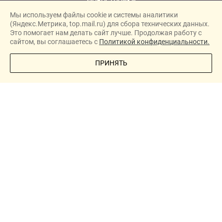
Мы используем файлы cookie и системы аналитики
Застройщики
(Яндекс.Метрика, top.mail.ru) для сбора технических данных.
Ипотека
Это помогает нам делать сайт лучше. Продолжая работу с
сайтом, вы соглашаетесь с
Политикой конфиденциальности.
Новости
ПОЗВОНИТЕ МНЕ
ПРИНЯТЬ
Полезная информация
Видеообзоры ЖК
Реклама
О проекте
New homes in Dubai
New homes in London