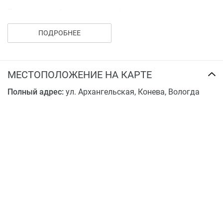
Ещё одно удобство: в шаговой доступности от жилого
комплекса «Южный» находятся школы и детские сады.
ПОДРОБНЕЕ
Дома будут оборудованы специальными
приспособлениями для мам с колясками и инвалидов,
а дворовые территории - детскими площадками.
МЕСТОПОЛОЖЕНИЕ НА КАРТЕ
Жильцы жилого комплекса «Южный» смогут создать
Полный адрес:
ул. Архангельская, Конева, Вологда
себе настоящий островок благополучия без
экологических угроз и надоевших всем
автомобильных пробок, с современной
инфраструктурой и всеми возможностями для
полноценной счастливой жизни. Каждый житель
приобретает ощущение комфорта и защищенности в
теплых стенах своей квартиры.