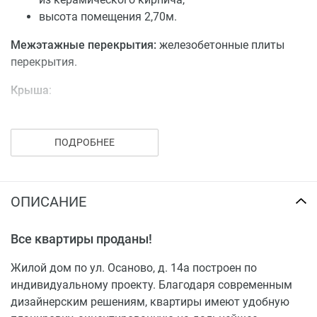
высота помещения 2,70м.
Межэтажные перекрытия:
железобетонные плиты
перекрытия.
Крыша
:
стропильная скатная с обрешеткой,
металлическая фальцевая кровля из рулонного
ПОДРОБНЕЕ
материала.
Остекление
:
ОПИСАНИЕ
окна и балконные двери: двойной стеклопакет с
пластиковыми переплетами,
Все квартиры проданы!
высота оконного проема - 1,70м,
остекление лоджий и балконов.
Жилой дом по ул. Осаново, д. 14а построен по
индивидуальному проекту. Благодаря современным
Внутренняя отделка квартиры:
дизайнерским решениям, квартиры имеют удобную
стены: улучшенная штукатурка,