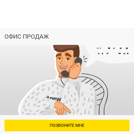
пол: керамическая плитка,
стены, потолок: шпатлевка и окраска акриловой
краской.
Благоустройство придомовой территории:
ОФИС ПРОДАЖ
устройство асфальто-бетонных проездов для
автомобилей и для пешеходных тротуаров и
отмостки , песчано-гравийное покрытие для
площадок отдыха,
устройство площадок для отдыха, игр детей и
для физкультуры, для хозцелей с
мусоросборниками оборудуется малыми
архитектурными формами, свободная от
застройки территория озеленяется путем
посадки отдельных деревьев, кустарника,
посевом трав.
ограждение территории по границам участка.
ПОЗВОНИТЕ МНЕ