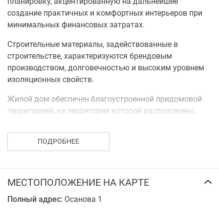
планировку, акцентированную на дальнейшее
потолок: заделка и перетирка рустов (без
создание практичных и комфортных интерьеров при
перетирки потолков),
минимальных финансовых затратах.
пол: сборный из листов ГВЛВО (Knauf) по
Строительные материалы, задействованные в
звукоизол.прослойке из мелкого керамзита ,
строительстве, характеризуются брендовым
цементно-песчаная стяжка (сан.узлы, лоджии),
производством, долговечностью и высоким уровнем
штукатурка откосов окон,
изоляционных свойств.
входные металлические штампованные двери с
фурнитурой (без установки межкомнатных
Жилой дом обеспечен благоустроенной придомовой
дверей).
территорией, на территории которой расположены:
рекреационная зона с зелеными насаждениями и
Электротехнические работы:
детская площадка.
ПОДРОБНЕЕ
устройство сетей электроснабжения,
телефонизация,
телевидение,
пожарно-охранная автономная сигнализация,
МЕСТОПОЛОЖЕНИЕ НА КАРТЕ
в т.ч. установка оборудования:розетки,
Полный адрес:
Осанова 1
выключатели, дверные звонки, домофон.