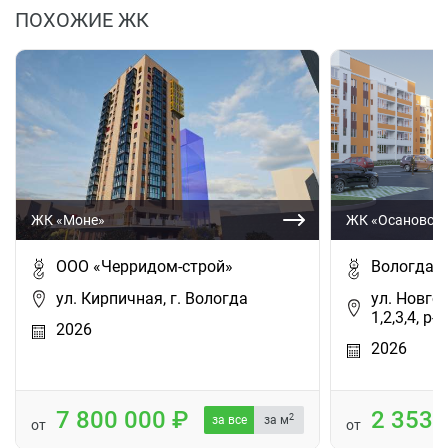
ПОХОЖИЕ ЖК
ЖК «Моне»
ЖК «Осановские
ООО «Черридом-строй»
ВологдаС
ул. Кирпичная, г. Вологда
ул. Новгор
1,2,3,4, р
2026
2026
7 800 000
2 353
2
за все
за м
от
от