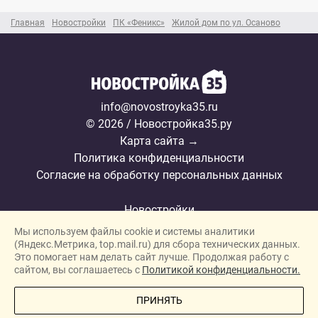
Главная
Новостройки
ПК «Феникс»
Жилой дом по ул. Осаново
info@novostroyka35.ru
© 2026 / Новостройка35.ру
Карта сайта →
Политика конфиденциальности
Согласие на обработку персональных данных
Новостройки
Мы используем файлы cookie и системы аналитики
Застройщики
(Яндекс.Метрика, top.mail.ru) для сбора технических данных.
Ипотека
Это помогает нам делать сайт лучше. Продолжая работу с
сайтом, вы соглашаетесь с
Политикой конфиденциальности.
Новости
ПОЗВОНИТЕ МНЕ
ПРИНЯТЬ
Полезная информация