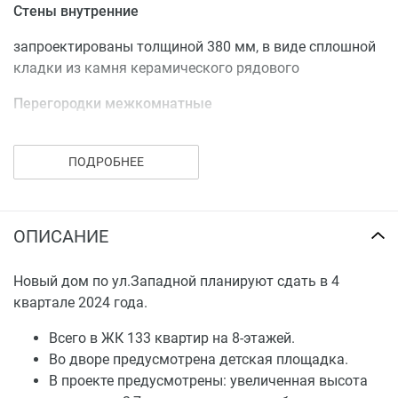
Стены внутренние
запроектированы толщиной 380 мм, в виде сплошной
кладки из камня керамического рядового
Перегородки межкомнатные
возводятся из гипсовых пазогребневых плит толщиной
80 мм, 100 мм (сан. узлы)
ПОДРОБНЕЕ
Кровля
совмещенная, плоская, с организованным внутренним
ОПИСАНИЕ
водостоком, с кровельным покрытием
Новый дом по ул.Западной планируют сдать в 4
Межэтажные перекрытия
квартале 2024 года.
сборные железобетонные многопустотные плиты
Всего в ЖК 133 квартир на 8-этажей.
Класс энергетической эффективности
Во дворе предусмотрена детская площадка.
В проекте предусмотрены: увеличенная высота
В+