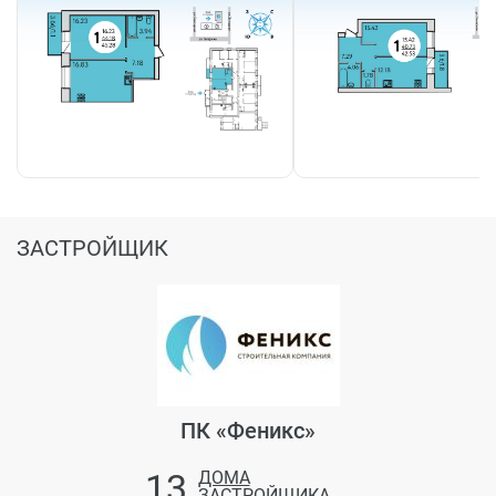
Для бронирования квартиры - оставьте заявку на этом
сайте. Вам перезвонит застройщик!
Новые фото со стройки
10 апр 2023
Новые фото за АПРЕЛЬ 2023
Посмотреть можно в разделе "фотоотчет"
ЗАСТРОЙЩИК
Опубликованы цены
05 апр 2023
Старт продаж ЖК ул Западная начался!
Опубликованы цены:
1-комнатная от 3,2 млн руб
2-комнатная от 4,4 млн руб
ПК «Феникс»
3-комнатная от 6,2 млн руб
13
ДОМА
ЗАСТРОЙЩИКА