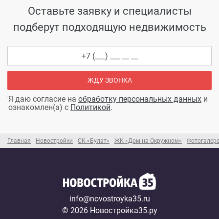
Оставьте заявку и специалисты
подберут подходящую недвижимость
ЖДУ ЗВОНКА
Я даю согласие на
обработку персональных данных
и
ознакомлен(а) с
Политикой
.
Главная
Новостройки
СК «Булат»
ЖК «Дом на Окружном»
Фотогалер
info@novostroyka35.ru
© 2026 Новостройка35.ру