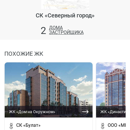
СК «Северный город»
2
ДОМА
ЗАСТРОЙЩИКА
ПОХОЖИЕ ЖК
ЖК «Дом на Окружном»
ЖК «Династия
СК «Булат»
ООО «МК-