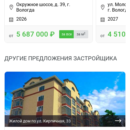
Окружное шоссе, д. 39, г.
ул. Молод
Вологда
г. Вологд
2026
2027
5 687 000
4 510
2
за все
за м
от
от
ДРУГИЕ ПРЕДЛОЖЕНИЯ ЗАСТРОЙЩИКА
Жилой дом по ул. Кирпичная, 33