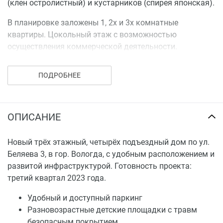
(клен остролистный) и кустарников (спирея японская).
В планировке заложены 1, 2х и 3х комнатные
квартиры. Цокольный этаж с возможностью
осуществления коммерческой деятельности.
Современные большие кухни, гардеробные, нет
ПОДРОБНЕЕ
смежных комнат. Большой выбор квартир по метражу,
планировкам, по сторонам света, по видовым
характеристикам. Окна и балконные двери в
квартирах из ПВХ профилей с двухкамерными
ОПИСАНИЕ
энергосберегающими стеклопакетами.
Новый трёх этажный, четырёх подъездный дом по ул.
Металлические входные двери.
Беляева 3, в гор. Вологда, с удобным расположением и
Все коммуникации
развитой инфраструктурой. Готовность проекта:
третий квартал 2023 года.
Собственная газовая котельная.
Удобный и доступный паркинг
Разновозрастные детские площадки с травм
безопасным покрытием