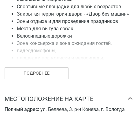
Спортивные площадки для любых возрастов
Закрытая территория двора - «Двор без машин»
Зоны отдыха и для проведения праздников
Места для выгула собак
Велосипедные дорожки
Зона консьержа и зона ожидания гостей,
видеодомофоны,
площадки под коляски и велосипеды,
станции чистки обуви и одежды.
ПОДРОБНЕЕ
Предусмотрена пониженная ставка по ипотеке.
Безопасность вложений: работаем с эскроу счетами.
Инфраструктура
МЕСТОПОЛОЖЕНИЕ НА КАРТЕ
Жилой дом расположен в спальном районе с развитой
Полный адрес:
ул. Беляева, 3. р-н Конева, г. Вологда
инфраструктурой с высоким спросом на квадратные
метры.
Благоустройство