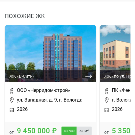
ПОХОЖИЕ ЖК
ЖК «В-Сити»
ЖК «по ул. Пр
ООО «Черридом-строй»
ПК «Фени
ул. Западная, д. 9, г. Вологда
г. Вологда
2026
2026
9 450 000
5 350
2
за все
за м
от
от