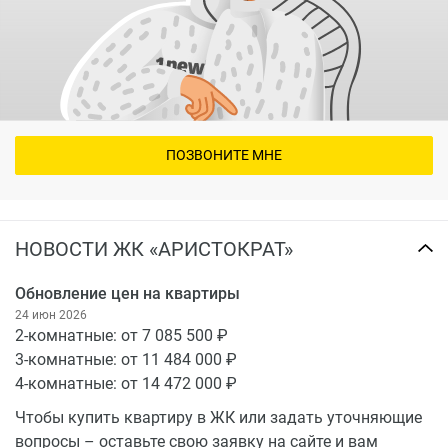
но и сама редкость подобного предложения на фоне
более крупных многоквартирных проектов.
Рыночное позиционирование и особенности
проекта
Дом на улице Бурмагиных можно рассматривать как
ПОЗВОНИТЕ МНЕ
локальный жилой проект с акцентом на комфорт-
класс и ограниченное число квартир. Для покупателей
это означает более понятную структуру дома,
НОВОСТИ ЖК «АРИСТОКРАТ»
меньшую конкуренцию внутри самого проекта и более
сдержанный характер жилой среды. Такой формат
Обновление цен на квартиры
особенно актуален для тех, кто выбирает новостройку
24 июн 2026
не по принципу масштаба, а по сочетанию
2-комнатные: от
7 085 500
приватности, удобства и умеренного количества
3-комнатные: от
11 484 000
соседей. Для агентства недвижимости это даёт
4-комнатные: от
14 472 000
возможность позиционировать объект как точечное
предложение в Вологде с более спокойной моделью
Чтобы купить квартиру в ЖК или задать уточняющие
проживания.
вопросы – оставьте свою заявку на сайте и вам