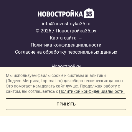
info@novostroyka35.ru
© 2026 / Новостройка35.ру
Карта сайта →
Политика конфиденциальности
Согласие на обработку персональных данных
Новостройки
Мы используем файлы cookie и системы аналитики
Застройщики
(Яндекс.Метрика, top.mail.ru) для сбора технических данных.
Ипотека
Это помогает нам делать сайт лучше. Продолжая работу с
сайтом, вы соглашаетесь с
Политикой конфиденциальности.
Новости
ПОЗВОНИТЕ МНЕ
ПРИНЯТЬ
Полезная информация
Видеообзоры ЖК
Реклама