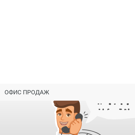
проживание. Подобная квартирография обычно
привлекает тех, кто ищет функциональное
пространство для жизни, а не исключительно
инвестиционный актив с минимальной площадью. Для
профессионального рынка недвижимости такой
подход усиливает позиционирование дома как
объекта для спокойного проживания в городской
среде.
Небольшой объём предложения также влияет на
восприятие ценности объекта. Когда в доме всего
несколько квартир, каждое предложение внутри
проекта получает дополнительную значимость за счёт
ОФИС ПРОДАЖ
ограниченного выбора. Это формирует более
устойчивый спрос со стороны аудитории, которой
важны тишина, умеренная плотность заселения и
более локальный формат проживания. В
маркетинговом смысле сильной стороной такого
объекта становится не только архитектура или цена,