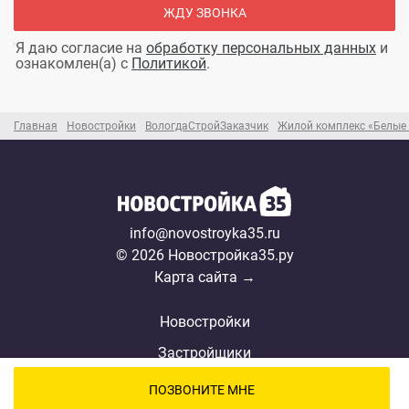
ЖДУ ЗВОНКА
Я даю согласие на
обработку персональных данных
и
ознакомлен(а) с
Политикой
.
Главная
Новостройки
ВологдаСтройЗаказчик
Жилой комплекс «Белые н
info@novostroyka35.ru
© 2026 Новостройка35.ру
Карта сайта →
Новостройки
Застройщики
Ипотека
ПОЗВОНИТЕ МНЕ