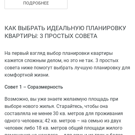
В доме большой выбор квартир различной
ПОДРОБНЕЕ
планировки: квартиры, «Евродвушки», «Евротрешки»,
«Еврочетырешки» (квартиры с кухней-гостиной),
площадью от 34,1 до 92,2 кв.м.
КАК ВЫБРАТЬ ИДЕАЛЬНУЮ ПЛАНИРОВКУ
КВАРТИРЫ: 3 ПРОСТЫХ СОВЕТА
Квартиры передаются собственникам с качественной
подготовкой под отделку: сантехника, пластиковые
окна с теплосберегающими стеклопакетами,
На первый взгляд выбор планировки квартиры
металлические входные двери, остекленные лоджии.
кажется сложным делом, но это не так. 3 простых
совета ниже помогут выбрать лучшую планировку для
Безопасные детские площадки с сертифицированным
комфортной жизни.
оборудованием.
Совет 1 – Соразмерность
Спортивный комплекс для взрослых (тренажеры на
улице).
Возможно, вы уже знаете желаемую площадь при
выборе нового жилья. Старайтесь, чтобы она
Производится комплексное благоустройство
составляла не менее 30 кв. метров для проживания
территории: обустраиваются места для отдыха –
одного человека; 42 кв. метров – на семью из двух
устанавливаются скамейки. Выполняется озеленение
человек либо 18 кв. метров общей площади жилого
территории – высаживаются деревья и кустарники,