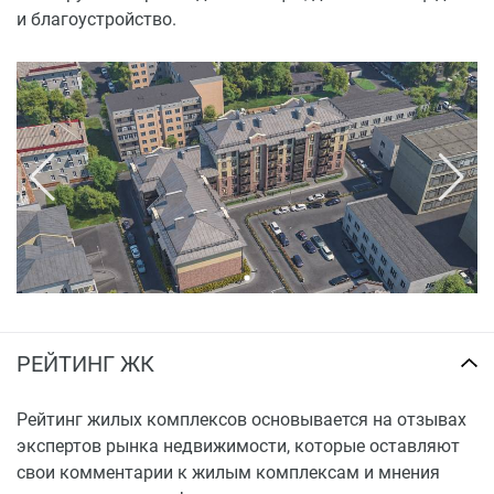
Архитектурные формы и цвета отделки входной
и благоустройство.
группы, перекликаются с внутренним оформлением
подъезда:
Пол из качественной керамической плитки
оформленной под дерево
Стены оформлены панелями из гранита и
венецианской штукатуркой
РЕЙТИНГ ЖК
Рейтинг жилых комплексов основывается на отзывах
экспертов рынка недвижимости, которые оставляют
свои комментарии к жилым комплексам и мнения