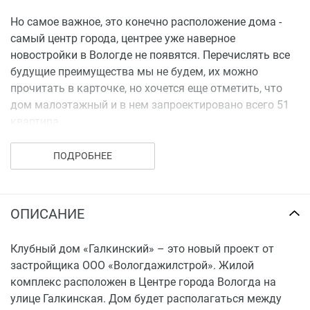
Но самое важное, это конечно расположение дома -
самый центр города, центрее уже наверное
новостройки в Вологде не появятся. Перечислять все
будущие преимущества мы не будем, их можно
прочитать в карточке, но хочется еще отметить, что
дом малоэтажный и в нем запроектировано всего 51
квартира.
Есть конечно у этого крутого предложения один
ПОДРОБНЕЕ
существенный нюанс - цена. Минимальная квартира
начинается от 4,4 млн рублей. Но тут, как раз тот
случай, когда соотношение цена/качество видится
ОПИСАНИЕ
оптимальным. Подобных проектов в городе еще не
было, а запросы от покупателей уже давно поступают,
поэтому будем следить за продажами.
Клубный дом «Галкинский» – это новый проект от
застройщика ООО «Вологдажилстрой». Жилой
комплекс расположен в Центре города Вологда на
улице Галкинская. Дом будет располагаться между