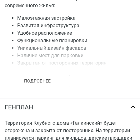
современного жилья:
Малоэтажная застройка
Развитая инфраструктура
Удобное расположение
Функциональные планировки
Уникальный дизайн фасадов
Наличие мест для парковки
Закрытая от посторонних территория
Технические особенности:
ПОДРОБНЕЕ
Благоустроенная территория
Газовый котел в квартирах
Увеличенные окна
ГЕНПЛАН
Качественные материалы и отделка
Благоустроенная территория
Территория Клубного дома «Галкинский» будет
Дизайн входных групп
огорожена и закрыта от посторонних. На территории
планируется паркинг для жильцов, детские площадки