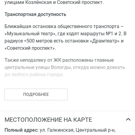
улицами Козлёнская и Советский проспект.
Транспортная доступность
Ближайшая остановка общественного транспорта –
«Музыкальный театр», где ходят маршруты №1 и 2. В
радиусе <500 метров есть остановки «Драмтеатр» и
«Советский проспект».
Также неподалеку от ЖК расположены главные
центральные улицы Вологды, откуда можно доехать
до любого района города:
проспект Мира;
ул. Герцена, выводящая район Конева;
ПОДРОБНЕЕ
ул. Предтеченская, выводящая на мост 800-летия
в район Водники;
ул. Галкинская, выводящая на Пошехонское
МЕСТОПОЛОЖЕНИЕ НА КАРТЕ
шоссе в район Бывалово;
Полный адрес:
и многие другие.
ул. Галкинская, Центральный р-н,