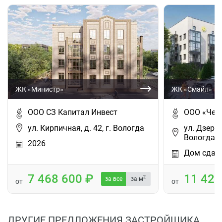
ЖК «Министр»
ЖК «Смайл»
ООО СЗ Капитал Инвест
ООО «Чер
ул. Кирпичная, д. 42, г. Вологда
ул. Дзержи
Вологда
2026
Дом сдан
7 468 600
11 42
2
за все
за м
от
от
ДРУГИЕ ПРЕДЛОЖЕНИЯ ЗАСТРОЙЩИКА