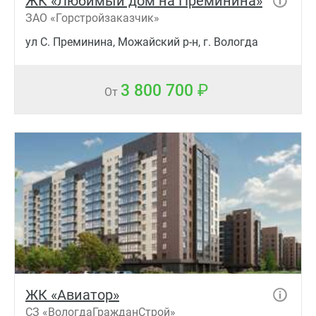
ЖК «Любимый дом на Преминина»
ЗАО «Горстройзаказчик»
ул С. Преминина, Можайский р-н, г. Вологда
3 800 700
От
ЖК «Авиатор»
СЗ «ВологдаГражданСтрой»