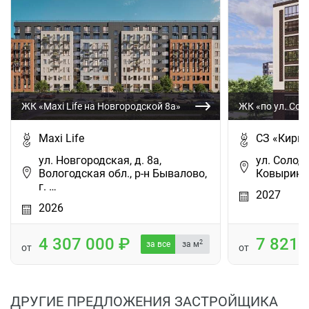
ЖК «Maxi Life на Новгородской 8а»
ЖК «по ул. Сол
Maxi Life
СЗ «Кирп
ул. Новгородская, д. 8а,
ул. Солоду
Вологодская обл., р-н Бывалово,
Ковырино 
г. …
2027
2026
4 307 000
7 821
2
за все
за м
от
от
ДРУГИЕ ПРЕДЛОЖЕНИЯ ЗАСТРОЙЩИКА