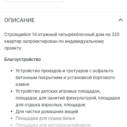
монтаж системы теплоснабжения с установкой
радиаторов отопления;
установка пластиковых окон с двойным
ОПИСАНИЕ
стеклопакетом и входной двери;
установка электрической плиты;
Строящийся 16-этажный четырёхблочный дом на 320
установка счетчиков учета горячей и холодной
квартир запроектирован по индивидуальному
воды;
проекту.
установка счетчиков учета электроэнергии;
покраска труб, радиаторов.
Благоустройство
Устройство проездов и тротуаров с асфальто-
бетонным покрытием и установкой бортового
камня
Устройство детских игровых площадок,
площадок для занятий физкультурой, площадки
для отдыха взрослых, площадок
Для чистки домашних вещей
Площадки для сушки белья
Площадки для мусороконтейнеров