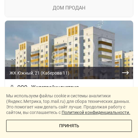
ДОМ ПРОДАН
ЖК Южный, 21 (Каберова 11)
ООО «Жилстройиндустрия»
Мы используем файлы cookie и системы аналитики
ул. Летчика Каберова, 11, р-н Конева, г. Вологда
(Яндекс.Метрика, top.mail.ru) для сбора технических данных.
Дом сдан
Это помогает нам делать сайт лучше. Продолжая работу с
сайтом, вы соглашаетесь с
Политикой конфиденциальности.
ДОМ ПРОДАН
ПОЗВОНИТЕ МНЕ
ПРИНЯТЬ