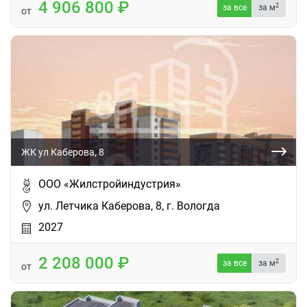
4 906 800
2
за все
за м
от
ЖК ул Каберова, 8
ООО «Жилстройиндустрия»
ул. Летчика Каберова, 8, г. Вологда
2027
2 208 000
2
за все
за м
от