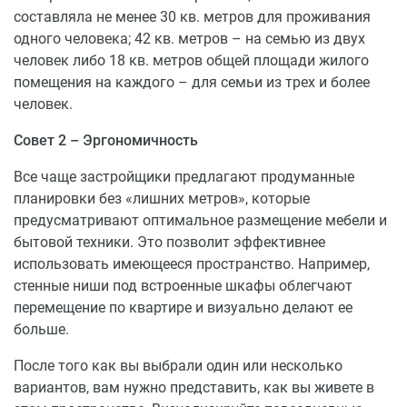
400 м до общеобразовательной школы
составляла не менее 30 кв. метров для проживания
500 м до детского сада,
одного человека; 42 кв. метров – на семью из двух
Панорамные виды на верхних этажах
человек либо 18 кв. метров общей площади жилого
помещения на каждого – для семьи из трех и более
Микрорайон имеет большие перспективы для
человек.
развития, которые включают в себя строительство
объектов инфраструктуры и благоустройства:
Совет 2 – Эргономичность
Физкультурно-оздоровительный центр
Все чаще застройщики предлагают продуманные
Супермаркеты и предприятия общественно-
планировки без «лишних метров», которые
делового назначения
предусматривают оптимальное размещение мебели и
Детские сады: «Полянка», «Елочка», «Золотой
бытовой техники. Это позволит эффективнее
Ключик», «Ивушка»
использовать имеющееся пространство. Например,
Средние общеобразовательные школы: №37, №36
стенные ниши под встроенные шкафы облегчают
Торговые центры: «МАКСИ», «Магнит»,
перемещение по квартире и визуально делают ее
«Пятерочка»
больше.
Важное преимущество: с первого дня заселения
После того как вы выбрали один или несколько
работают все необходимые системы
вариантов, вам нужно представить, как вы живете в
жизнеобеспечения жилого дома