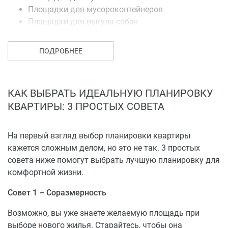
Площадки для мусороконтейнеров
Площадки для выгула собак
Площадки для стоянки велосипедов,
автостоянок
ПОДРОБНЕЕ
Свободная от застройки территория озеленяется
путем посадки высокорастущих деревьев,
декоративных кустарников и засевом газонов.
КАК ВЫБРАТЬ ИДЕАЛЬНУЮ ПЛАНИРОВКУ
КВАРТИРЫ: 3 ПРОСТЫХ СОВЕТА
Преимущества
Наружные стены из кирпича толщиной от 68 до
На первый взгляд выбор планировки квартиры
81 см
кажется сложным делом, но это не так. 3 простых
Стены из кирпича между соседями в каждой
совета ниже помогут выбрать лучшую планировку для
квартире толщиной 54 до 66 см
комфортной жизни.
Пассажирский и грузопассажирский лифты в
Совет 1 – Соразмерность
каждом подъезде
400 м и 600 м до остановок общественного
Возможно, вы уже знаете желаемую площадь при
транспорта
выборе нового жилья. Старайтесь, чтобы она