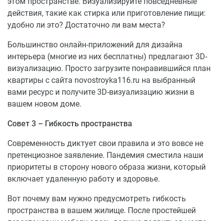
этом пространстве. Визуализируйте повседневные
действия, такие как стирка или приготовление пищи:
водоснабжение
удобно ли это? Достаточно ли вам места?
водоотведение
отопление
Большинство онлайн-приложений для дизайна
лифты
интерьера (многие из них бесплатны) предлагают 3D-
домофон
визуализацию. Просто загрузите понравившийся план
квартиры с сайта novostroyka116.ru на выбранный
Купить квартиру в ЖК по ул.Архангельская, д.10б
вами ресурс и получите 3D-визуализацию жизни в
можно от застройщика в рассрочку или в ипотеку от
вашем новом доме.
банков-партнеров.
Совет 3 – Гибкость пространства
Современность диктует свои правила и это вовсе не
претенциозное заявление. Пандемия сместила наши
приоритеты в сторону нового образа жизни, который
включает удаленную работу и здоровье.
Вот почему вам нужно предусмотреть гибкость
пространства в вашем жилище. После простейшей