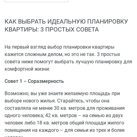
отдыха и хранения.
Проектирование здания учитывает требования к
КАК ВЫБРАТЬ ИДЕАЛЬНУЮ ПЛАНИРОВКУ
удобству эксплуатации и долговечности строительных
КВАРТИРЫ: 3 ПРОСТЫХ СОВЕТА
конструкций. В конструктивных решениях применены
современные материалы, обеспечивающие хорошую
тепло- и звукоизоляцию, что повышает уровень
На первый взгляд выбор планировки квартиры
комфорта в условиях городской жизни. Инженерные
кажется сложным делом, но это не так. 3 простых
системы расположены с учётом минимизации
совета ниже помогут выбрать лучшую планировку для
эксплуатационных затрат и удобства обслуживания,
комфортной жизни.
обеспечивая стабильную работу систем отопления,
Совет 1 – Соразмерность
вентиляции и электроснабжения. Как жилой проект,
дом по улице Карла Маркса, 29 отвечает стандартам
Возможно, вы уже знаете желаемую площадь при
качества и практичности, предъявляемым к
выборе нового жилья. Старайтесь, чтобы она
современным многоквартирным объектам.
составляла не менее 30 кв. метров для проживания
одного человека; 42 кв. метров – на семью из двух
Расположение, транспорт и социальная
человек либо 18 кв. метров общей площади жилого
инфраструктура
помещения на каждого – для семьи из трех и более