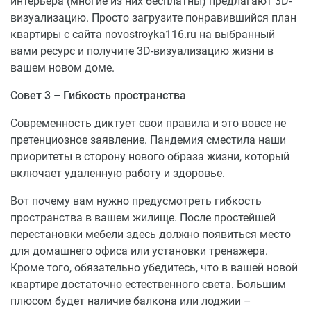
интерьера (многие из них бесплатны) предлагают 3D-
карту отражающую взаимосвязь между жилым
визуализацию. Просто загрузите понравившийся план
комплексом и ключевыми объектами городской
квартиры с сайта novostroyka116.ru на выбранный
инфраструктуры, а также маршруты движения
вами ресурс и получите 3D-визуализацию жизни в
транспорта.
вашем новом доме.
Материально-технические характеристики
Совет 3 – Гибкость пространства
и инженерия
Современность диктует свои правила и это вовсе не
Здание спроектировано с применением современных
претенциозное заявление. Пандемия сместила наши
инженерно-технических решений, направленных на
приоритеты в сторону нового образа жизни, который
обеспечение энергоэффективности и долговечности
включает удаленную работу и здоровье.
конструкций. Конструктивная схема включает
монолитный каркас, наружные стены с высокими
Вот почему вам нужно предусмотреть гибкость
показателями теплоизоляции и современные оконные
пространства в вашем жилище. После простейшей
системы, что способствует снижению теплопотерь и
перестановки мебели здесь должно появиться место
повышению уровня акустического комфорта. К
для домашнего офиса или установки тренажера.
инженерным сетям предъявляются требования по
Кроме того, обязательно убедитесь, что в вашей новой
надёжности и простоте обслуживания, что
квартире достаточно естественного света. Большим
обеспечивает устойчивую работу в различных
плюсом будет наличие балкона или лоджии –