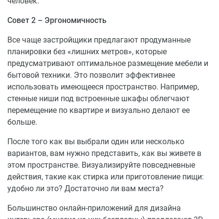
человек.
Дом по улице Карла Маркса, 29 расположен в одном
из сложившихся микрорайонов Вологды с развитой
Совет 2 – Эргономичность
инфраструктурой. Район характеризуется удобной
транспортной доступностью, наличием автобусных
Все чаще застройщики предлагают продуманные
маршрутов и близостью к основным магистралям, что
планировки без «лишних метров», которые
упрощает передвижение по городу. В шаговой
предусматривают оптимальное размещение мебели и
доступности находятся образовательные учреждения,
бытовой техники. Это позволит эффективнее
поликлиники, магазины и зоны отдыха, что создаёт
использовать имеющееся пространство. Например,
условия для комфортной повседневной жизни без
стенные ниши под встроенные шкафы облегчают
длительных поездок.
перемещение по квартире и визуально делают ее
больше.
Наличие объектов социальной инфраструктуры,
включая детские сады и школы, делает этот адрес
После того как вы выбрали один или несколько
привлекательным вариантом для семей с детьми.
вариантов, вам нужно представить, как вы живете в
Пешеходные зоны и озеленённые территории
этом пространстве. Визуализируйте повседневные
обеспечивают дополнительное качество городской
действия, такие как стирка или приготовление пищи:
среды и способствуют активному образу жизни. Для
удобно ли это? Достаточно ли вам места?
оценки расположения и ориентиров в городской
Большинство онлайн-приложений для дизайна
планировке можно использовать официальную