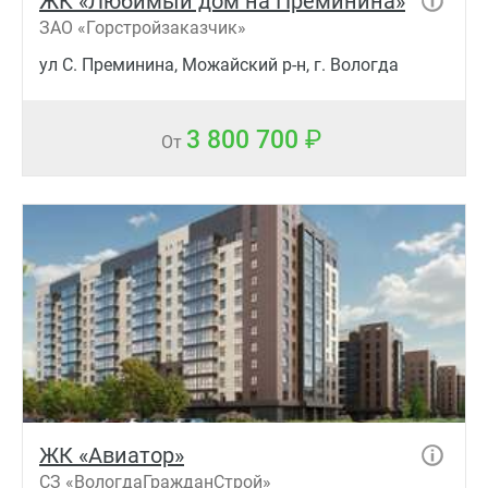
ЖК «Любимый дом на Преминина»
ЗАО «Горстройзаказчик»
ул С. Преминина, Можайский р-н, г. Вологда
3 800 700
От
ЖК «Авиатор»
СЗ «ВологдаГражданСтрой»