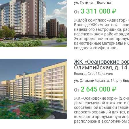
ул. Петина, г Вологда
3 311 000
От
Жилой комплекс «Авиатор» 
Вологде ЖК «Авиатор» — со
надежного застройщика, ра
перспективном районе рядом
Этот проект сочетает проду
качественные материалы и 
создавая комфортное …
ЖК «Осановские зори
Олимпийская, д. 14
ВологдаСтройЗаказчик
ул. Олимпийская, д. 14, р-н Бы
2 645 000
От
ЖК «Осановские зори» (2 оч
дом переменной этажности (7
собственной крышной газов
спроектированный для тех, к
комфорт и продуманную инф
расположен в экологичном 