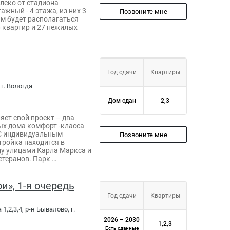
леко от стадиона
жный - 4 этажа, из них 3
Позвоните мне
м будет располагаться
6 квартир и 27 нежилых
Год сдачи
Квартиры
 г. Вологда
Дом сдан
2,3
яет свой проект – два
х дома комфорт -класса
 С индивидуальным
Позвоните мне
тройка находится в
ду улицами Карла Маркса и
етеранов. Парк …
и», 1-я очередь
Год сдачи
Квартиры
 1,2,3,4, р-н Бывалово, г.
2026 – 2030
1,2,3
Есть сданные