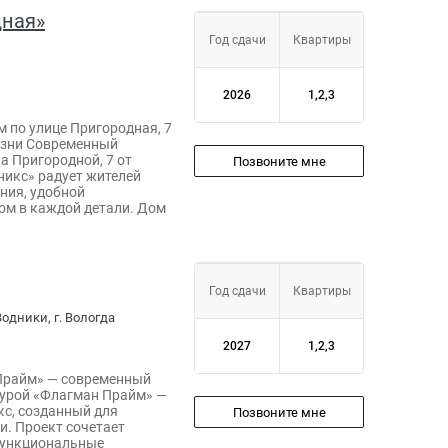
дная»
Год сдачи
Квартиры
2026
1,2,3
 по улице Пригородная, 7
изни Современный
 Пригородной, 7 от
Позвоните мне
никс» радует жителей
ния, удобной
ом в каждой детали. Дом
Год сдачи
Квартиры
одники, г. Вологда
2027
1,2,3
Прайм» — современный
турой «Флагман Прайм» —
с, созданный для
Позвоните мне
и. Проект сочетает
функциональные