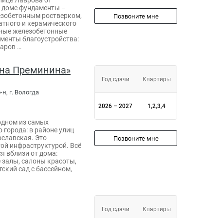
 доме фундаменты –
зобетонным ростверком,
Позвоните мне
атного и керамического
рные железобетонные
ементы благоустройства:
уаров …
на Преминина»
Год сдачи
Квартиры
н, г. Вологда
2026 – 2027
1,2,3,4
одном из самых
 города: в районе улиц
славская. Это
Позвоните мне
ой инфраструктурой. Всё
я вблизи от дома:
 залы, салоны красоты,
ский сад с бассейном,
Год сдачи
Квартиры