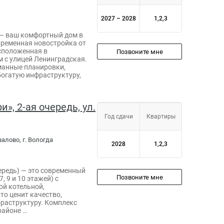
2027 – 2028
1,2,3
— ваш комфортный дом в
временная новостройка от
сположенная в
Позвоните мне
 с улицей Ленинградская.
манные планировки,
богатую инфраструктуру,
», 2-ая очередь, ул.
Год сдачи
Квартиры
валово, г. Вологда
2028
1,2,3
ередь) — это современный
Позвоните мне
, 9 и 10 этажей) с
ой котельной,
то ценит качество,
раструктуру. Комплекс
районе …