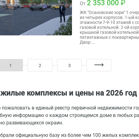
2 353 000
От
ЖК "Осановские зори" 1 оче
из четырех корпусов. 1-ый 
этажности 7-9-10 этажей с 
газовой котельной. 2-ой кор
крышной газовой котельной.3
пятиэтажные с поквартирны
Двор …
1
2
3
 жилые комплексы и цены на 2026 год
 пожаловать в единый реестр первичной недвижимости го
бную информацию о каждом строящемся доме в любых рай
но развивающихся окраин.
брали официальную базу из более чем 100 жилых компле