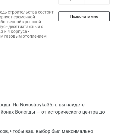
редь строительства состоит
Позвоните мне
корпус переменной
собственной крышной
пус - десятиэтажный с
 и 4 корпуса -
м газовым отоплением.
рода. На
Novostroyka35.ru
вы найдете
онах Вологды — от исторического центра до
ксов, чтобы ваш выбор был максимально