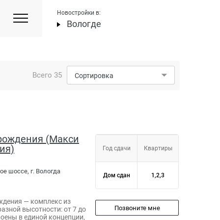
Новостройки в:
Вологде
Всего
35
Сортировка
зрождения (Макси
ия)
Год сдачи
Квартиры
ое шоссе, г. Вологда
Дом сдан
1,2,3
ждения — комплекс из
Позвоните мне
азной высотности: от 7 до
роены в единой концепции,