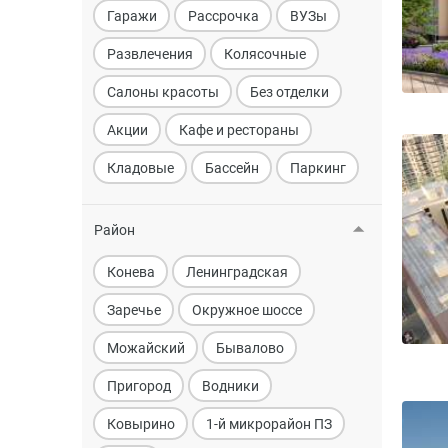
Гаражи
Рассрочка
ВУЗы
Развлечения
Колясочные
Салоны красоты
Без отделки
Акции
Кафе и рестораны
Кладовые
Бассейн
Паркинг
Район
Конева
Ленинградская
Заречье
Окружное шоссе
Можайский
Бывалово
Пригород
Водники
Ковырино
1-й микрорайон ПЗ