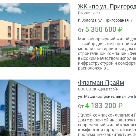
ЖК «по ул. Пригоро
ПК «Феникс»
г. Вологда, ул. Пригородная, 7
5 350 600
От
Многоквартирный жилой дом
— выбор для комфортной ж
монолитно-кирпичный дом на
строительной компании «Фе
высоким качеством исполне
инфраструктурой и комфорт
расположен в …
Флагман Прайм
ООО СЗ СК «Домcтрой»
ул. Машиностроительная, р-н В
4 183 200
От
Жилой комплекс «Флагман 
дом с развитой инфраструк
современный жилой комплек
комфортной городской жизн
продуманную архитектуру, 