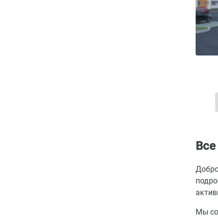
Все
Добро
подро
актив
Мы со