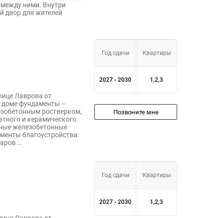
 между ними. Внутри
й двор для жителей
Год сдачи
Квартиры
2027 - 2030
1,2,3
лице Лаврова от
 доме фундаменты –
зобетонным ростверком,
Позвоните мне
атного и керамического
рные железобетонные
ементы благоустройства:
уаров …
Год сдачи
Квартиры
2027 - 2030
1,2,3
лице Лаврова от