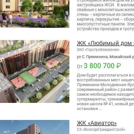
застройщика ЖСИ. В жилом
свайные с монолитным желе
стены – кирпичные из силик
кирпича, перекрытия – сбо
многопустотные панели. Эл
устройство проездов и трот
ЖК «Любимый дом 
ЗАО «Горстройзаказчик»
ул С. Преминина, Можайский р-
3 800 700
От
Дом будет располагаться в 
востребованных мест нашего
Преминина-Молодежная-Яро
современный район с развит
самое необходимое находитс
супермаркеты, тренажёрные
новая школа № 41, новый дет
остановки …
ЖК «Авиатор»
СЗ «ВологдаГражданСтрой»