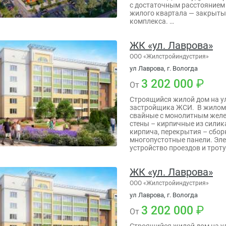
с достаточным расстоянием
жилого квартала — закрыты
комплекса. …
ЖК «ул. Лаврова»
ООО «Жилстройиндустрия»
ул Лаврова, г. Вологда
3 202 000
От
Строящийся жилой дом на у
застройщика ЖСИ. В жилом
свайные с монолитным желе
стены – кирпичные из силик
кирпича, перекрытия – сбо
многопустотные панели. Эл
устройство проездов и трот
ЖК «ул. Лаврова»
ООО «Жилстройиндустрия»
ул Лаврова, г. Вологда
3 202 000
От
Строящийся жилой дом на у