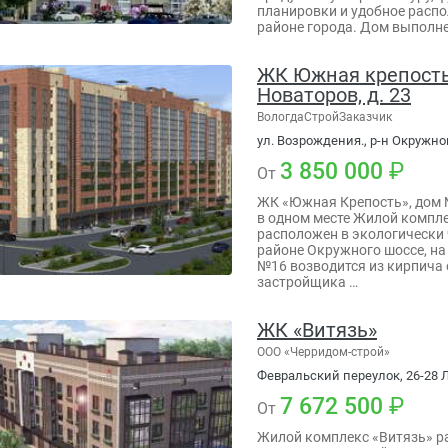
планировки и удобное расп
районе города. Дом выполне
ЖК Южная крепость, 
Новаторов, д. 23
ВологдаСтройЗаказчик
ул. Возрождения., р-н Окружно
3 850 000
От
ЖК «Южная Крепость», дом 
в одном месте Жилой компл
расположен в экологически
районе Окружного шоссе, на
№16 возводится из кирпича 
застройщика …
ЖК «Витязь»
ООО «Черридом-строй»
Февральский переулок, 26-28 Л
7 672 500
От
Жилой комплекс «Витязь» р