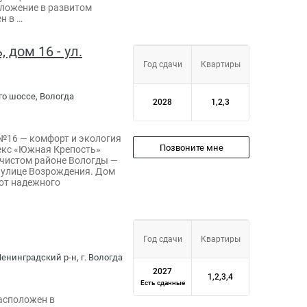
оложение в развитом
н в …
дом 16 - ул.
Год сдачи
Квартиры
го шоссе, Вологда
2028
1,2,3
№16 — комфорт и экология
Позвоните мне
екс «Южная Крепость»
 чистом районе Вологды —
 улице Возрождения. Дом
от надежного
Год сдачи
Квартиры
енинградский р-н, г. Вологда
2027
1,2,3,4
Есть сданные
асположен в