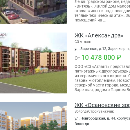
Ленинградском районе, неда
«Витязь». Жилой дом малоэта
этажа жилых и над последни
теплый технический этаж. 3
помещений на …
ЖК «Александра»
СЗ Атлант
ул. Заречная, д.12, Заречье р-н,
10 478 000
От
ООО «СЗ «Атлант» представл
пятиэтажных двухподъездны
из керамического кирпича.
газовым отоплением. Новос
северной части города, меж
Заречная, рядом с Парком В
ЖК «Осановские зор
ВологдаСтройЗаказчик
ул. Новгородская, д. 44, корпуса
Вологда