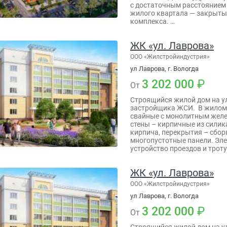
с достаточным расстоянием
жилого квартала — закрыты
комплекса. …
ЖК «ул. Лаврова»
ООО «Жилстройиндустрия»
ул Лаврова, г. Вологда
3 202 000
От
Строящийся жилой дом на у
застройщика ЖСИ. В жилом
свайные с монолитным желе
стены – кирпичные из силик
кирпича, перекрытия – сбо
многопустотные панели. Эл
устройство проездов и трот
ЖК «ул. Лаврова»
ООО «Жилстройиндустрия»
ул Лаврова, г. Вологда
3 202 000
От
Строящийся жилой дом на у