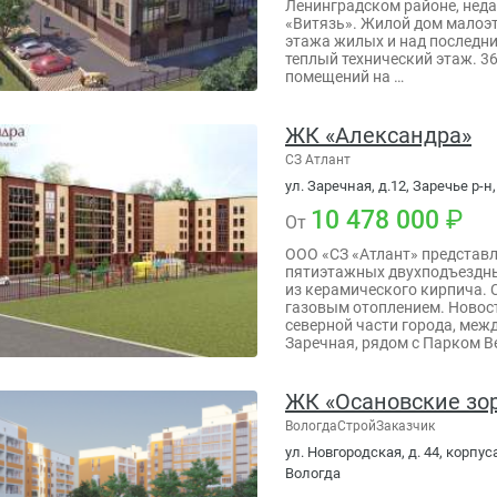
Ленинградском районе, неда
«Витязь». Жилой дом малоэта
этажа жилых и над последни
теплый технический этаж. 3
помещений на …
ЖК «Александра»
СЗ Атлант
ул. Заречная, д.12, Заречье р-н,
10 478 000
От
ООО «СЗ «Атлант» представл
пятиэтажных двухподъездны
из керамического кирпича.
газовым отоплением. Новос
северной части города, меж
Заречная, рядом с Парком В
ЖК «Осановские зор
ВологдаСтройЗаказчик
ул. Новгородская, д. 44, корпуса
Вологда