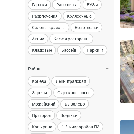
Гаражи
Рассрочка
ВУЗы
Развлечения
Колясочные
Салоны красоты
Без отделки
Акции
Кафе и рестораны
Кладовые
Бассейн
Паркинг
Район
Конева
Ленинградская
Заречье
Окружное шоссе
Можайский
Бывалово
Пригород
Водники
Ковырино
1-й микрорайон ПЗ