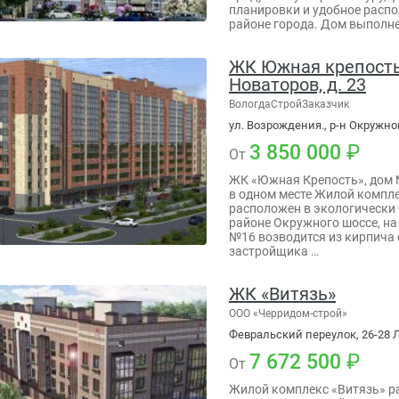
планировки и удобное расп
районе города. Дом выполне
ЖК Южная крепость, 
Новаторов, д. 23
ВологдаСтройЗаказчик
ул. Возрождения., р-н Окружно
3 850 000
От
ЖК «Южная Крепость», дом 
в одном месте Жилой компл
расположен в экологически
районе Окружного шоссе, на
№16 возводится из кирпича 
застройщика …
ЖК «Витязь»
ООО «Черридом-строй»
Февральский переулок, 26-28 Л
7 672 500
От
Жилой комплекс «Витязь» р