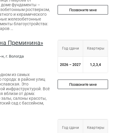
 доме фундаменты –
зобетонным ростверком,
Позвоните мне
атного и керамического
рные железобетонные
ементы благоустройства:
уаров …
на Преминина»
Год сдачи
Квартиры
н, г. Вологда
2026 – 2027
1,2,3,4
одном из самых
 города: в районе улиц
славская. Это
Позвоните мне
ой инфраструктурой. Всё
я вблизи от дома:
 залы, салоны красоты,
ский сад с бассейном,
Год сдачи
Квартиры