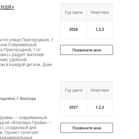
дная»
Год сдачи
Квартиры
2026
1,2,3
 по улице Пригородная, 7
изни Современный
 Пригородной, 7 от
Позвоните мне
никс» радует жителей
ния, удобной
ом в каждой детали. Дом
Год сдачи
Квартиры
одники, г. Вологда
2027
1,2,3
Прайм» — современный
турой «Флагман Прайм» —
с, созданный для
Позвоните мне
и. Проект сочетает
функциональные