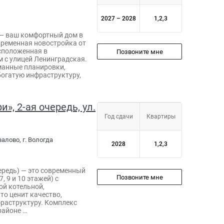
2027 – 2028
1,2,3
— ваш комфортный дом в
временная новостройка от
сположенная в
Позвоните мне
 с улицей Ленинградская.
манные планировки,
богатую инфраструктуру,
», 2-ая очередь, ул.
Год сдачи
Квартиры
валово, г. Вологда
2028
1,2,3
ередь) — это современный
Позвоните мне
, 9 и 10 этажей) с
ой котельной,
то ценит качество,
раструктуру. Комплекс
районе …