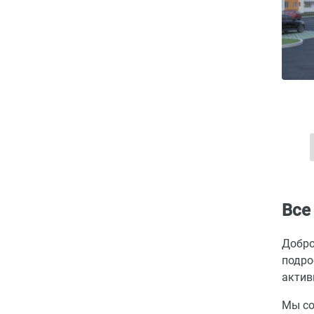
Все
Добро
подро
актив
Мы со