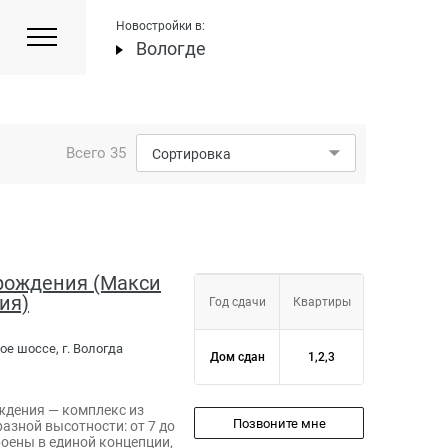
Новостройки в:
Вологде
Всего
35
Сортировка
зрождения (Макси
ия)
Год сдачи
Квартиры
ое шоссе, г. Вологда
Дом сдан
1,2,3
ждения — комплекс из
Позвоните мне
азной высотности: от 7 до
роены в единой концепции,