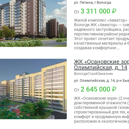
ул. Петина, г Вологда
3 311 000
От
Жилой комплекс «Авиатор» 
Вологде ЖК «Авиатор» — со
надежного застройщика, ра
перспективном районе рядом
Этот проект сочетает проду
качественные материалы и 
создавая комфортное …
ЖК «Осановские зори
Олимпийская, д. 14
ВологдаСтройЗаказчик
ул. Олимпийская, д. 14, р-н Бы
2 645 000
От
ЖК «Осановские зори» (2 оч
дом переменной этажности (7
собственной крышной газов
спроектированный для тех, к
комфорт и продуманную инф
расположен в экологичном 