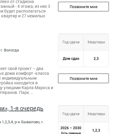
леко от стадиона
жный - 4 этажа, из них 3
Позвоните мне
м будет располагаться
6 квартир и 27 нежилых
Год сдачи
Квартиры
 г. Вологда
Дом сдан
2,3
яет свой проект – два
х дома комфорт -класса
 С индивидуальным
Позвоните мне
тройка находится в
ду улицами Карла Маркса и
етеранов. Парк …
и», 1-я очередь
Год сдачи
Квартиры
 1,2,3,4, р-н Бывалово, г.
2026 – 2030
1,2,3
Есть сданные