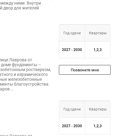
 между ними. Внутри
й двор для жителей
Год сдачи
Квартиры
2027 - 2030
1,2,3
лице Лаврова от
 доме фундаменты –
зобетонным ростверком,
Позвоните мне
атного и керамического
рные железобетонные
ементы благоустройства:
уаров …
Год сдачи
Квартиры
2027 - 2030
1,2,3
лице Лаврова от