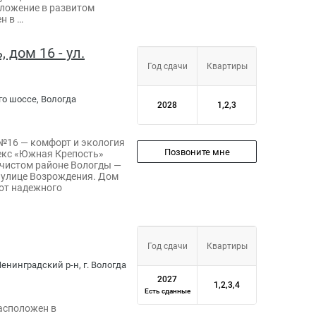
оложение в развитом
н в …
дом 16 - ул.
Год сдачи
Квартиры
го шоссе, Вологда
2028
1,2,3
№16 — комфорт и экология
Позвоните мне
екс «Южная Крепость»
 чистом районе Вологды —
 улице Возрождения. Дом
от надежного
Год сдачи
Квартиры
енинградский р-н, г. Вологда
2027
1,2,3,4
Есть сданные
асположен в