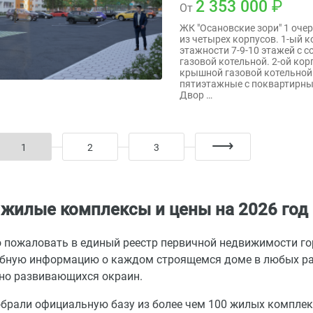
2 353 000
От
ЖК "Осановские зори" 1 оче
из четырех корпусов. 1-ый 
этажности 7-9-10 этажей с 
газовой котельной. 2-ой кор
крышной газовой котельной.3
пятиэтажные с поквартирны
Двор …
1
2
3
 жилые комплексы и цены на 2026 год
 пожаловать в единый реестр первичной недвижимости го
бную информацию о каждом строящемся доме в любых рай
но развивающихся окраин.
брали официальную базу из более чем 100 жилых компле