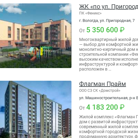
ЖК «по ул. Пригоро
ПК «Феникс»
г. Вологда, ул. Пригородная, 7
5 350 600
От
Многоквартирный жилой дом
— выбор для комфортной ж
монолитно-кирпичный дом на
строительной компании «Фе
высоким качеством исполне
инфраструктурой и комфорт
расположен в …
Флагман Прайм
ООО СЗ СК «Домcтрой»
ул. Машиностроительная, р-н В
4 183 200
От
Жилой комплекс «Флагман 
дом с развитой инфраструк
современный жилой комплек
комфортной городской жизн
продуманную архитектуру, 