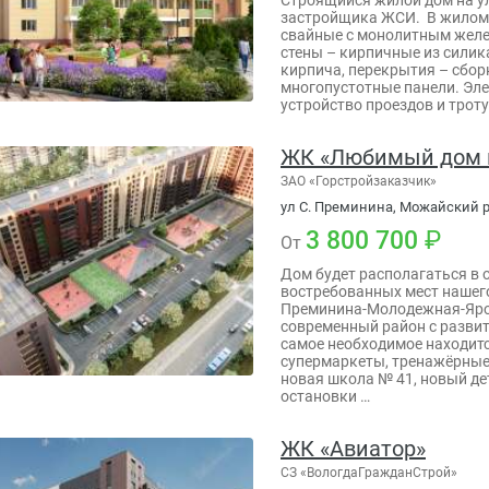
застройщика ЖСИ. В жилом
свайные с монолитным желе
стены – кирпичные из силик
кирпича, перекрытия – сбо
многопустотные панели. Эл
устройство проездов и трот
ЖК «Любимый дом 
ЗАО «Горстройзаказчик»
ул С. Преминина, Можайский р-
3 800 700
От
Дом будет располагаться в 
востребованных мест нашего
Преминина-Молодежная-Яро
современный район с развит
самое необходимое находитс
супермаркеты, тренажёрные
новая школа № 41, новый дет
остановки …
ЖК «Авиатор»
СЗ «ВологдаГражданСтрой»