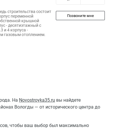
редь строительства состоит
Позвоните мне
корпус переменной
собственной крышной
пус - десятиэтажный с
 и 4 корпуса -
м газовым отоплением.
рода. На
Novostroyka35.ru
вы найдете
онах Вологды — от исторического центра до
ксов, чтобы ваш выбор был максимально