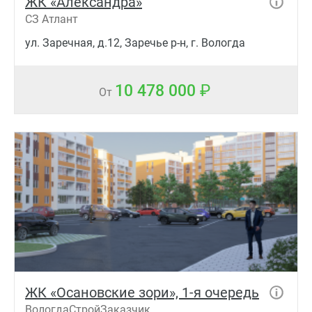
ЖК «Александра»
СЗ Атлант
ул. Заречная, д.12, Заречье р-н, г. Вологда
10 478 000
От
ЖК «Осановские зори», 1-я очередь
ВологдаСтройЗаказчик