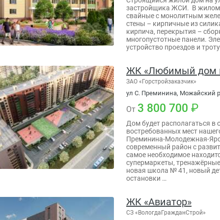
застройщика ЖСИ. В жилом
свайные с монолитным желе
стены – кирпичные из силик
кирпича, перекрытия – сбо
многопустотные панели. Эл
устройство проездов и трот
ЖК «Любимый дом 
ЗАО «Горстройзаказчик»
ул С. Преминина, Можайский р-
3 800 700
От
Дом будет располагаться в 
востребованных мест нашего
Преминина-Молодежная-Яро
современный район с развит
самое необходимое находитс
супермаркеты, тренажёрные
новая школа № 41, новый дет
остановки …
ЖК «Авиатор»
СЗ «ВологдаГражданСтрой»