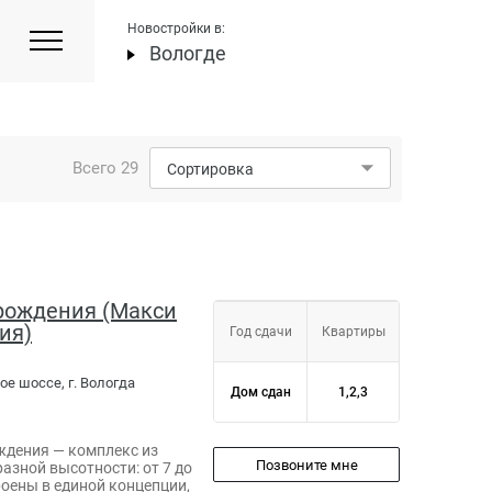
Новостройки в:
Вологде
Всего
29
Сортировка
зрождения (Макси
ия)
Год сдачи
Квартиры
ое шоссе, г. Вологда
Дом сдан
1,2,3
ждения — комплекс из
Позвоните мне
азной высотности: от 7 до
роены в единой концепции,