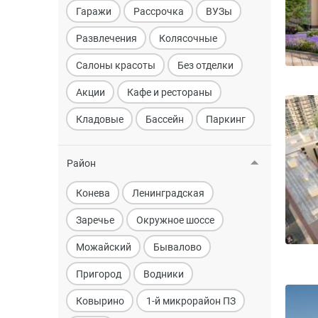
Гаражи
Рассрочка
ВУЗы
Развлечения
Колясочные
Салоны красоты
Без отделки
Акции
Кафе и рестораны
Кладовые
Бассейн
Паркинг
Район
Конева
Ленинградская
Заречье
Окружное шоссе
Можайский
Бывалово
Пригород
Водники
Ковырино
1-й микрорайон ПЗ