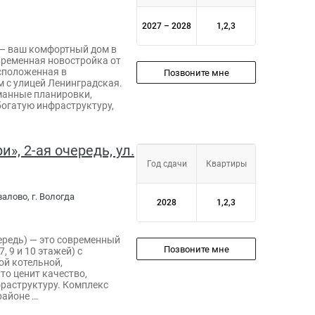
2027 – 2028
1,2,3
— ваш комфортный дом в
временная новостройка от
сположенная в
Позвоните мне
 с улицей Ленинградская.
манные планировки,
богатую инфраструктуру,
», 2-ая очередь, ул.
Год сдачи
Квартиры
валово, г. Вологда
2028
1,2,3
ередь) — это современный
Позвоните мне
, 9 и 10 этажей) с
ой котельной,
то ценит качество,
раструктуру. Комплекс
районе …