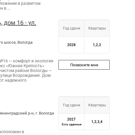
оложение в развитом
н в …
дом 16 - ул.
Год сдачи
Квартиры
го шоссе, Вологда
2028
1,2,3
№16 — комфорт и экология
Позвоните мне
екс «Южная Крепость»
 чистом районе Вологды —
 улице Возрождения. Дом
от надежного
Год сдачи
Квартиры
енинградский р-н, г. Вологда
2027
1,2,3,4
Есть сданные
асположен в