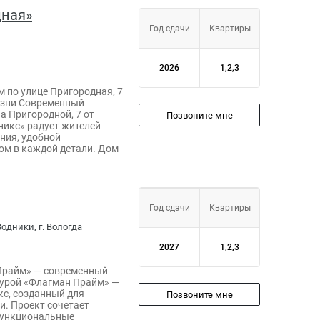
дная»
Год сдачи
Квартиры
2026
1,2,3
 по улице Пригородная, 7
изни Современный
 Пригородной, 7 от
Позвоните мне
никс» радует жителей
ния, удобной
ом в каждой детали. Дом
Год сдачи
Квартиры
одники, г. Вологда
2027
1,2,3
Прайм» — современный
турой «Флагман Прайм» —
с, созданный для
Позвоните мне
и. Проект сочетает
функциональные