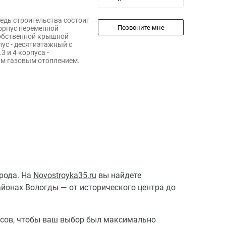
редь строительства состоит
Позвоните мне
корпус переменной
собственной крышной
пус - десятиэтажный с
 и 4 корпуса -
м газовым отоплением.
рода. На
Novostroyka35.ru
вы найдете
онах Вологды — от исторического центра до
ксов, чтобы ваш выбор был максимально