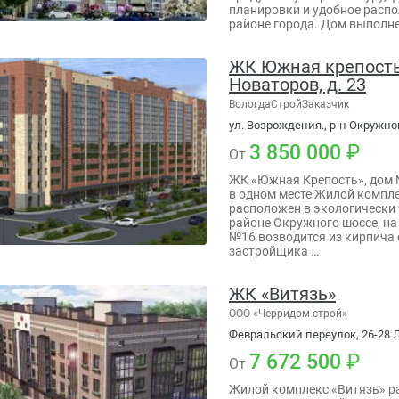
планировки и удобное расп
районе города. Дом выполне
ЖК Южная крепость, 
Новаторов, д. 23
ВологдаСтройЗаказчик
ул. Возрождения., р-н Окружно
3 850 000
От
ЖК «Южная Крепость», дом 
в одном месте Жилой компл
расположен в экологически
районе Окружного шоссе, на
№16 возводится из кирпича 
застройщика …
ЖК «Витязь»
ООО «Черридом-строй»
Февральский переулок, 26-28 Л
7 672 500
От
Жилой комплекс «Витязь» р