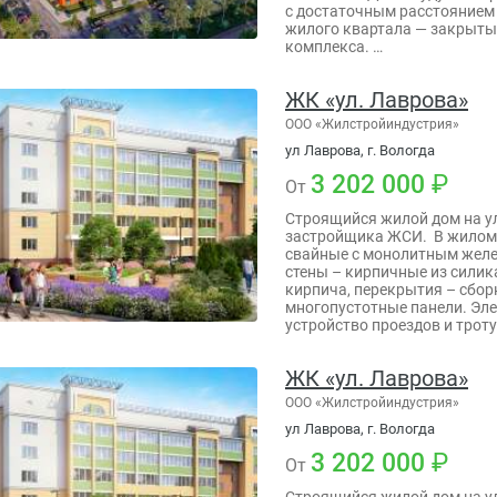
с достаточным расстоянием
жилого квартала — закрыты
комплекса. …
ЖК «ул. Лаврова»
ООО «Жилстройиндустрия»
ул Лаврова, г. Вологда
3 202 000
От
Строящийся жилой дом на у
застройщика ЖСИ. В жилом
свайные с монолитным желе
стены – кирпичные из силик
кирпича, перекрытия – сбо
многопустотные панели. Эл
устройство проездов и трот
ЖК «ул. Лаврова»
ООО «Жилстройиндустрия»
ул Лаврова, г. Вологда
3 202 000
От
Строящийся жилой дом на у