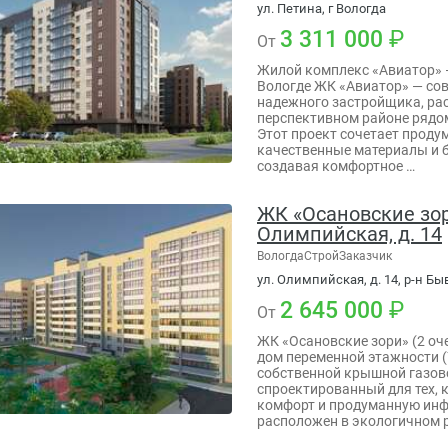
ул. Петина, г Вологда
3 311 000
От
Жилой комплекс «Авиатор» 
Вологде ЖК «Авиатор» — со
надежного застройщика, ра
перспективном районе рядом
Этот проект сочетает проду
качественные материалы и 
создавая комфортное …
ЖК «Осановские зори
Олимпийская, д. 14
ВологдаСтройЗаказчик
ул. Олимпийская, д. 14, р-н Бы
2 645 000
От
ЖК «Осановские зори» (2 оч
дом переменной этажности (7
собственной крышной газов
спроектированный для тех, к
комфорт и продуманную инф
расположен в экологичном 