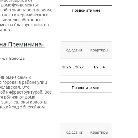
 доме фундаменты –
зобетонным ростверком,
Позвоните мне
атного и керамического
рные железобетонные
ементы благоустройства:
уаров …
на Преминина»
Год сдачи
Квартиры
н, г. Вологда
2026 – 2027
1,2,3,4
одном из самых
 города: в районе улиц
славская. Это
Позвоните мне
ой инфраструктурой. Всё
я вблизи от дома:
 залы, салоны красоты,
ский сад с бассейном,
Год сдачи
Квартиры