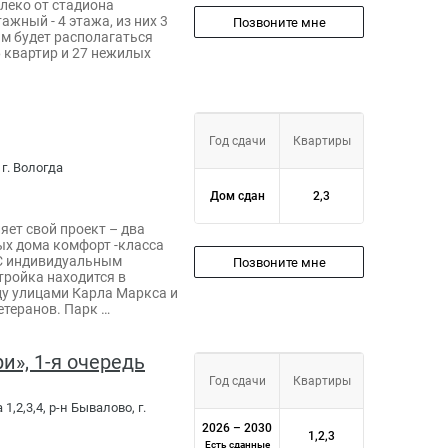
леко от стадиона
жный - 4 этажа, из них 3
Позвоните мне
м будет располагаться
6 квартир и 27 нежилых
Год сдачи
Квартиры
 г. Вологда
Дом сдан
2,3
яет свой проект – два
х дома комфорт -класса
 С индивидуальным
Позвоните мне
тройка находится в
ду улицами Карла Маркса и
етеранов. Парк …
и», 1-я очередь
Год сдачи
Квартиры
 1,2,3,4, р-н Бывалово, г.
2026 – 2030
1,2,3
Есть сданные