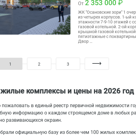
2 353 000
От
ЖК "Осановские зори" 1 оче
из четырех корпусов. 1-ый 
этажности 7-9-10 этажей с 
газовой котельной. 2-ой кор
крышной газовой котельной.3
пятиэтажные с поквартирны
Двор …
1
2
3
 жилые комплексы и цены на 2026 год
 пожаловать в единый реестр первичной недвижимости го
бную информацию о каждом строящемся доме в любых рай
но развивающихся окраин.
брали официальную базу из более чем 100 жилых компле