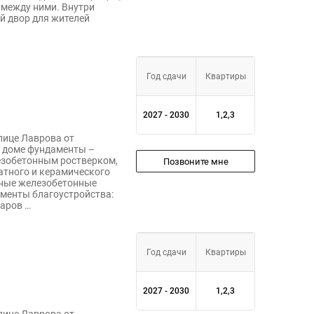
 между ними. Внутри
й двор для жителей
Год сдачи
Квартиры
2027 - 2030
1,2,3
лице Лаврова от
 доме фундаменты –
зобетонным ростверком,
Позвоните мне
атного и керамического
рные железобетонные
ементы благоустройства:
уаров …
Год сдачи
Квартиры
2027 - 2030
1,2,3
лице Лаврова от