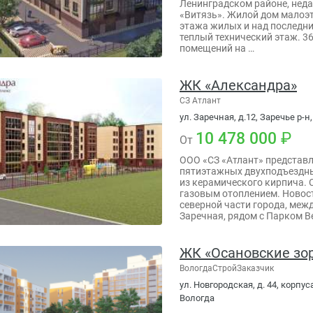
Ленинградском районе, неда
«Витязь». Жилой дом малоэта
этажа жилых и над последни
теплый технический этаж. 3
помещений на …
ЖК «Александра»
СЗ Атлант
ул. Заречная, д.12, Заречье р-н,
10 478 000
От
ООО «СЗ «Атлант» представл
пятиэтажных двухподъездны
из керамического кирпича.
газовым отоплением. Новос
северной части города, меж
Заречная, рядом с Парком В
ЖК «Осановские зор
ВологдаСтройЗаказчик
ул. Новгородская, д. 44, корпуса
Вологда