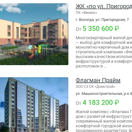
ЖК «по ул. Пригоро
ПК «Феникс»
г. Вологда, ул. Пригородная, 7
5 350 600
От
Многоквартирный жилой дом
— выбор для комфортной ж
монолитно-кирпичный дом на
строительной компании «Фе
высоким качеством исполне
инфраструктурой и комфорт
расположен в …
Флагман Прайм
ООО СЗ СК «Домcтрой»
ул. Машиностроительная, р-н В
4 183 200
От
Жилой комплекс «Флагман 
дом с развитой инфраструк
современный жилой комплек
комфортной городской жизн
продуманную архитектуру, 