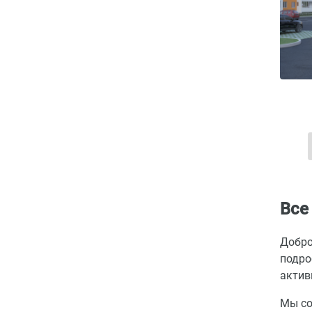
Все
Добро
подро
актив
Мы со